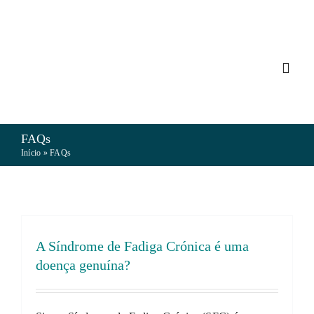
Skip
to
content
Toggl
Navig
MYO
FAQs
Início
»
FAQs
FIBR
EM/S
A Síndrome de Fadiga Crónica é uma
doença genuína?
VIVE
NOTÍ