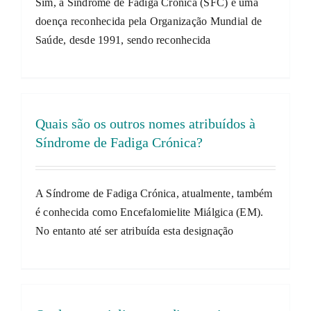
Sim, a Síndrome de Fadiga Crónica (SFC) é uma
doença reconhecida pela Organização Mundial de
Saúde, desde 1991, sendo reconhecida
INFO
COMO
Quais são os outros nomes atribuídos à
Síndrome de Fadiga Crónica?
A Síndrome de Fadiga Crónica, atualmente, também
é conhecida como Encefalomielite Miálgica (EM).
No entanto até ser atribuída esta designação