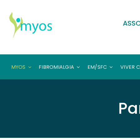
Skip
to
content
ASSO
MYOS
FIBROMIALGIA
EM/SFC
VIVER 
Pa