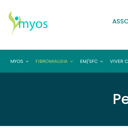
Skip
to
content
ASSO
MYOS
FIBROMIALGIA
EM/SFC
VIVER 
P