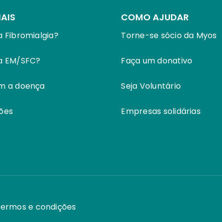
MAIS
COMO AJUDAR
a Fibromialgia?
Torne-se sócio da Myos
 a EM/SFC?
Faça um donativo
om a doença
Seja Voluntário
ões
Empresas solidárias
ermos e condições