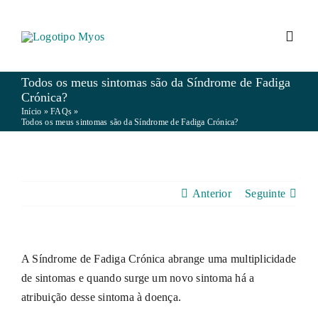
Skip
to
Toggl
content
Navig
Todos os meus sintomas são da Síndrome de Fadiga
MYOS
Crónica?
Início
»
FAQs
»
Todos os meus sintomas são da Síndrome de Fadiga Crónica?
FIBROMIALGIA
EM/SFC
Anterior
Seguinte
VIVER COM A DOENÇA
A Síndrome de Fadiga Crónica abrange uma multiplicidade
de sintomas e quando surge um novo sintoma há a
NOTÍCIAS
atribuição desse sintoma à doença.