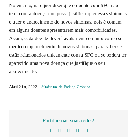
INFORMAÇÕES
No entanto, não quer dizer que o doente com SFC não
tenha outra doença que possa justificar quer esses sintomas
e quer o aparecimento de novos sintomas, pois é comum
COMO AJUDAR?
em alguns doentes apresentarem mais comorbilidades.
Assim, cada doente deverá avaliar em conjunto com o seu
médico o aparecimento de novos sintomas, para saber se
estão relacionados unicamente com a SFC ou se poderá ter
aparecido uma nova doença que justifique o seu
aparecimento.
Abril 21st, 2022
|
Síndrome de Fadiga Crónica
Partilhe nas suas redes!
Facebook
Twitter
LinkedIn
WhatsApp
Email
(necessário