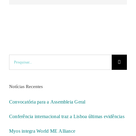
mas
não
publicado)
Pesquisar
Notícias Recentes
Convocatória para a Assembleia Geral
Conferência internacional traz a Lisboa últimas evidências
Myos integra World ME Alliance