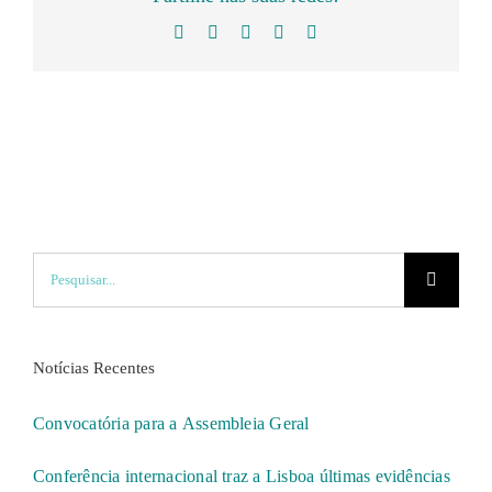
Facebook
Twitter
LinkedIn
WhatsApp
Email
(necessário
mas
não
publicado)
Pesquisar
Notícias Recentes
Convocatória para a Assembleia Geral
Conferência internacional traz a Lisboa últimas evidências