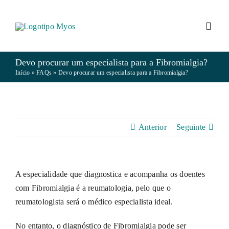
Skip
to
Toggl
content
Navig
Devo procurar um especialista para a Fibromialgia?
MYOS
Início
»
FAQs
»
Devo procurar um especialista para a Fibromialgia?
FIBROMIALGIA
Anterior
Seguinte
EM/SFC
VIVER COM A DOENÇA
A especialidade que diagnostica e acompanha os doentes
com Fibromialgia é a reumatologia, pelo que o
reumatologista será o médico especialista ideal.
NOTÍCIAS
No entanto, o diagnóstico de Fibromialgia pode ser