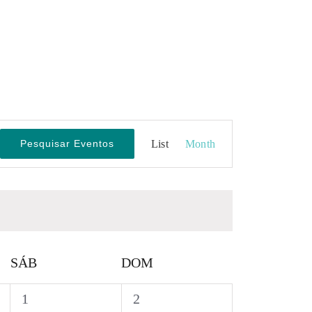
Evento
Pesquisar Eventos
List
Month
Views
Navigation
SÁB
DOM
0
0
1
2