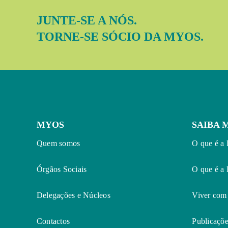
JUNTE-SE A NÓS.
TORNE-SE SÓCIO DA MYOS.
MYOS
SAIBA 
Quem somos
O que é a 
Órgãos Sociais
O que é a
Delegações e Núcleos
Viver com
Contactos
Publicaçõe