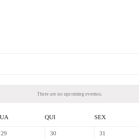
There are no upcoming eventos.
UA
QUI
SEX
0
0
0
29
30
31