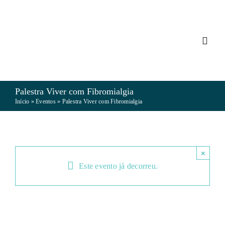
Skip
to
content
Toggl
Navig
MYO
Palestra Viver com Fibromialgia
Início
»
Eventos
»
Palestra Viver com Fibromialgia
FIBR
EM/S
×
Este evento já decorreu.
VIVE
NOTÍ