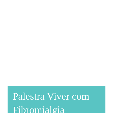
INFO
COMO
Palestra Viver com
Fibromialgia