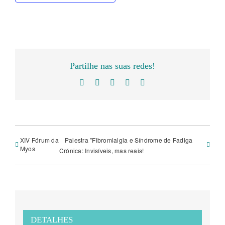
Partilhe nas suas redes!
Facebook
Twitter
LinkedIn
WhatsApp
Email
(necessário
mas
não
publicado)
XIV Fórum da
Palestra ”Fibromialgia e Síndrome de Fadiga
Myos
Crónica: Invisíveis, mas reais!
DETALHES