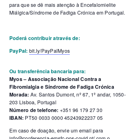
para que se dê mais atenção à Encefalomielite
Miálgica/Síndrome de Fadiga Crónica em Portugal.
Poderá contribuir através de:
PayPal:
bit.ly/PayPalMyos
Ou transferência bancaria para:
Myos – Associação Nacional Contra a
Fibromialgia e Síndrome de Fadiga Crónica
Morada:
Av. Santos Dumont, nº 67, 1º andar, 1050-
203 Lisboa, Portugal
Número de telefone:
+351 96 179 27 30
IBAN:
PT50 0033 0000 45243922237 05
Em caso de doação, envie um email para
info@conferencia-emsfc-pos-covid.pt/
com o