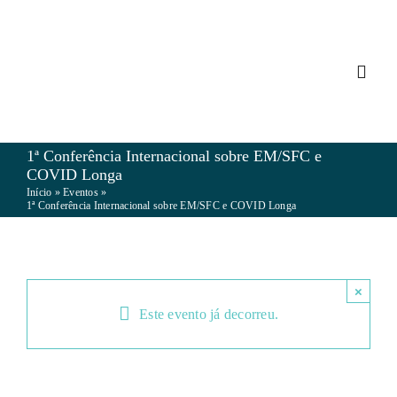
Skip
to
content
Toggl
Navig
MYO
1ª Conferência Internacional sobre EM/SFC e
COVID Longa
Início
»
Eventos
»
FIBR
1ª Conferência Internacional sobre EM/SFC e COVID Longa
EM/S
×
Este evento já decorreu.
VIVE
NOTÍ