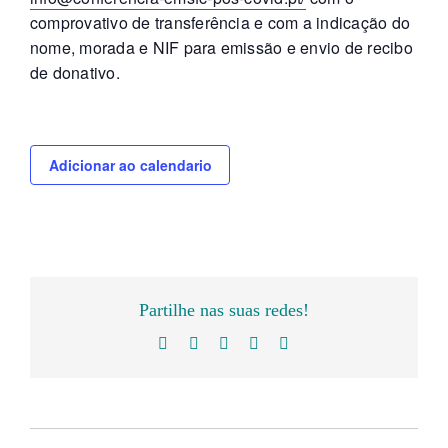
comprovativo de transferência e com a indicação do
nome, morada e NIF para emissão e envio de recibo
de donativo.
Adicionar ao calendario
Partilhe nas suas redes!
Facebook
Twitter
LinkedIn
WhatsApp
Email
(necessário
mas
não
publicado)